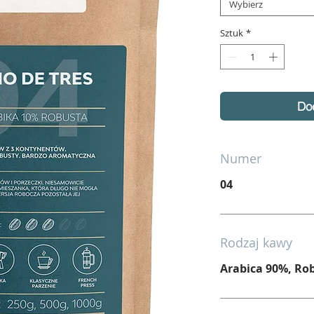
Wybierz
Sztuk
*
Do
Numer
04
Rodzaj kawy
Arabica 90%, Ro