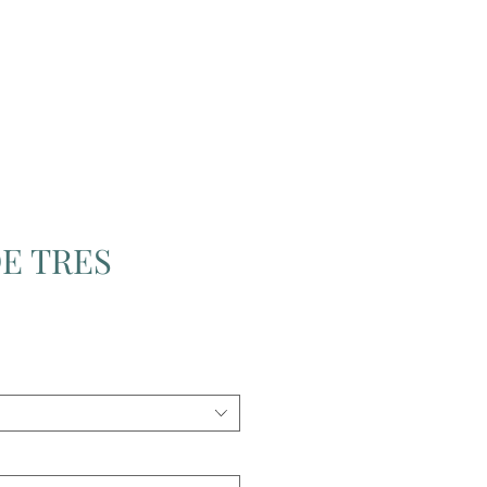
łpraca
Kontakt
Sklep
E TRES
a