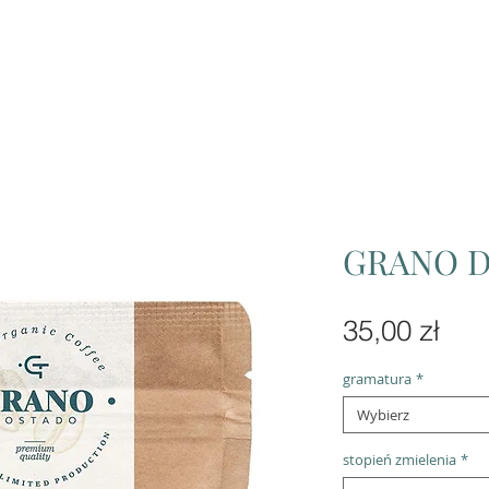
Home
Produkty
O nas
Wspó
GRANO D
Cen
35,00 zł
gramatura
*
Wybierz
stopień zmielenia
*