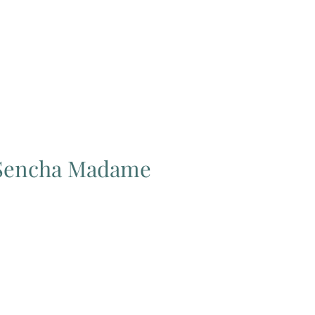
łpraca
Kontakt
Sklep
 Sencha Madame
a