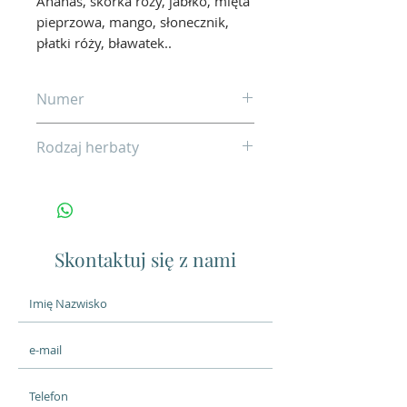
Ananas, skórka róży, jabłko, mięta
pieprzowa, mango, słonecznik,
płatki róży, bławatek..
Numer
23
Rodzaj herbaty
Na bazie Sencha
Skontaktuj się z nami